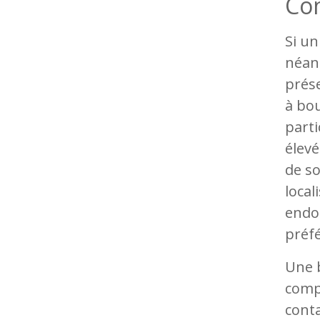
Con
Si un
néan
prése
à bou
parti
élevé
de so
local
endoc
préfé
Une 
comp
conta