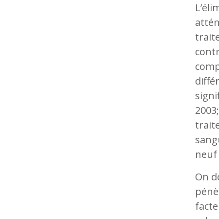
L’éli
attén
trait
contr
compa
diffé
signi
2003;
trait
sangu
neuf 
On do
pénèt
facte