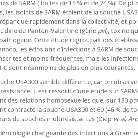
es de SARM (limites de 15 % et de 74 %). De pl
s, les isolats de SARM étaient de la souche US
 répandue rapidement dans la collectivité, et po
ocidine de Panton-Valentine (gène
pvl
), toxine q
pathogène. Cette étude regroupait des établis
nada, les éclosions d’infections à SARM de sou
nscrites et moins fréquentes, mais les infectio
-C sont néanmoins de plus en plus courantes.
ouche USA300 semble différente, car on obser
résistance. Il est ressorti d’une étude sur SAR
nt des relations homosexuelles que, sur 130 pat
nt contracté la souche USA300 et 60 (46 % de to
eurs de souches multirésistantes (Diep
et al
.
Ann
démiologie changeante des infections à Gram pos