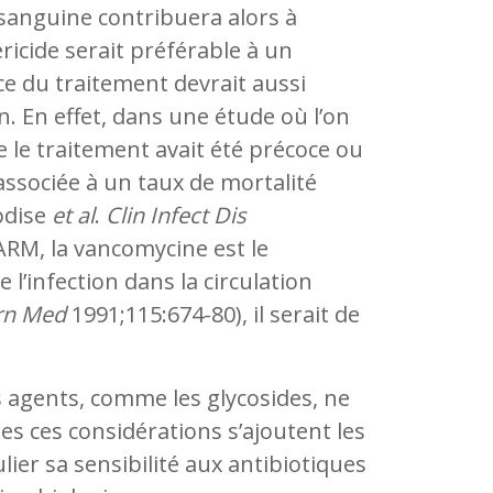
n sanguine contribuera alors à
ricide serait préférable à un
ce du traitement devrait aussi
on. En effet, dans une étude où l’on
e le traitement avait été précoce ou
 associée à un taux de mortalité
odise
et al
.
Clin Infect Dis
SARM, la vancomycine est le
 l’infection dans la circulation
rn Med
1991;115:674-80), il serait de
s agents, comme les glycosides, ne
es ces considérations s’ajoutent les
lier sa sensibilité aux antibiotiques