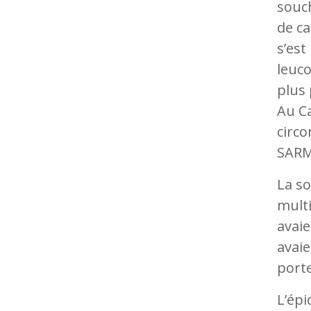
souch
de ca
s’est
leuc
plus 
Au Ca
circo
SARM
La s
multi
avaie
avaie
port
L’épi