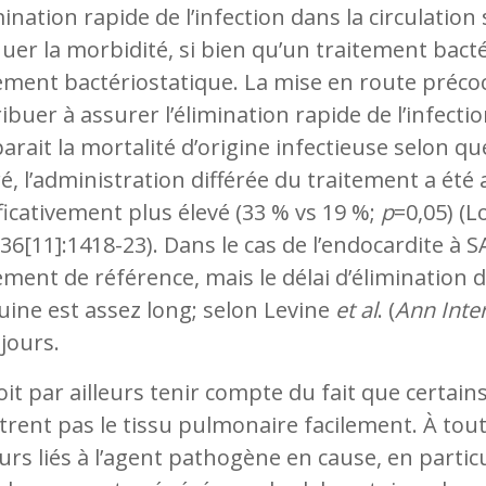
mination rapide de l’infection dans la circulatio
uer la morbidité, si bien qu’un traitement bacté
ement bactériostatique. La mise en route préco
ibuer à assurer l’élimination rapide de l’infecti
rait la mortalité d’origine infectieuse selon qu
ré, l’administration différée du traitement a été
ficativement plus élevé (33 % vs 19 %;
p
=0,05) (L
36[11]:1418-23). Dans le cas de l’endocardite à 
ement de référence, mais le délai d’élimination de
ine est assez long; selon Levine
et al
. (
Ann Inte
jours.
it par ailleurs tenir compte du fait que certain
rent pas le tissu pulmonaire facilement. À tout
urs liés à l’agent pathogène en cause, en particu