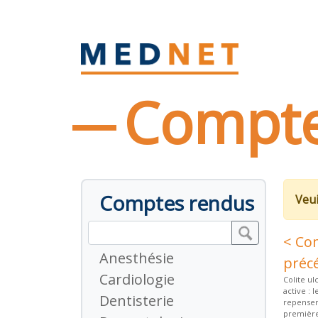
Compte
Comptes rendus
Veui
< Co
Anesthésie
préc
Cardiologie
Colite u
active :
Dentisterie
repenser
première