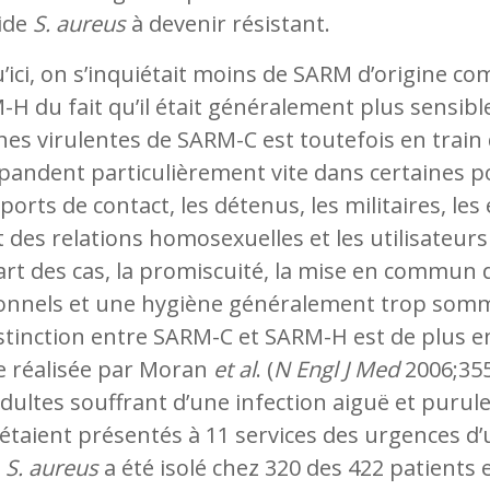
aide
S. aureus
à devenir résistant.
’ici, on s’inquiétait moins de SARM d’origine 
H du fait qu’il était généralement plus sensibl
es virulentes de SARM-C est toutefois en train 
pandent particulièrement vite dans certaines p
ports de contact, les détenus, les militaires, l
 des relations homosexuelles et les utilisateurs
rt des cas, la promiscuité, la mise en commun 
onnels et une hygiène généralement trop somma
stinction entre SARM-C et SARM-H est de plus e
e réalisée par Moran
et al
. (
N Engl J Med
2006;355
dultes souffrant d’une infection aiguë et purul
’étaient présentés à 11 services des urgences d’
.
S. aureus
a été isolé chez 320 des 422 patients e