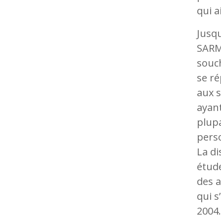
qui 
Jusqu
SARM-
souch
se ré
aux s
ayant
plupa
pers
La di
étud
des a
qui s
2004