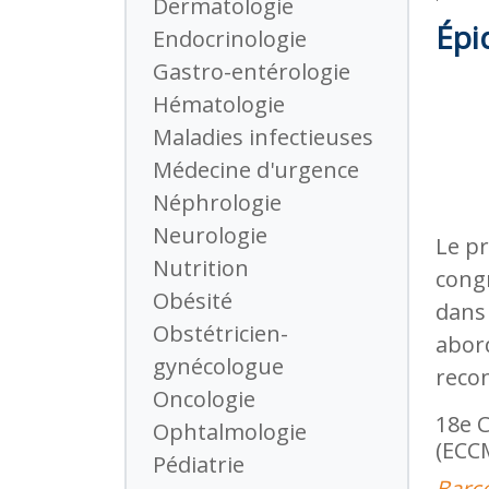
Dermatologie
Épi
Endocrinologie
Gastro-entérologie
Hématologie
Maladies infectieuses
Médecine d'urgence
Néphrologie
Neurologie
Le p
Nutrition
cong
Obésité
dans
Obstétricien-
abor
gynécologue
reco
Oncologie
18e C
Ophtalmologie
(ECC
Pédiatrie
Barce