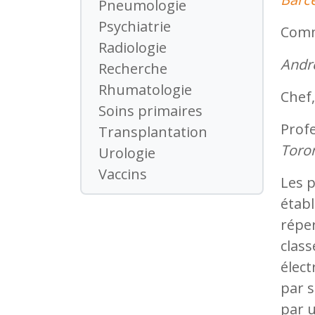
Pneumologie
Psychiatrie
Comme
Radiologie
Andr
Recherche
Rhumatologie
Chef,
Soins primaires
Profe
Transplantation
Toro
Urologie
Vaccins
Les 
établ
réper
class
élec
par s
par 