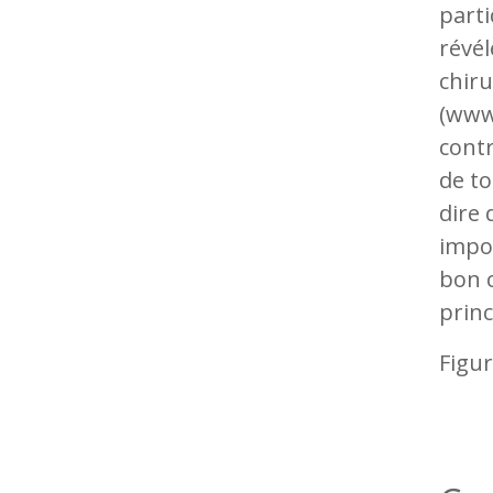
parti
révél
chiru
(www
contr
de to
dire 
impor
bon c
princ
Figur