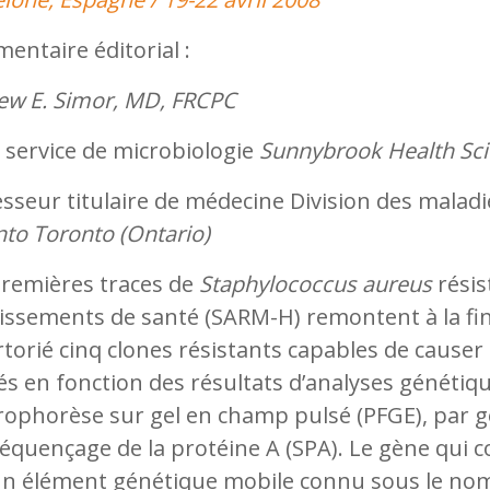
ntaire éditorial :
ew E. Simor, MD, FRCPC
 service de microbiologie
Sunnybrook Health Sci
sseur titulaire de médecine Division des maladi
nto
Toronto (Ontario)
premières traces de
Staphylococcus aureus
résis
issements de santé (SARM-H) remontent à la fin
torié cinq clones résistants capables de cause
és en fonction des résultats d’analyses génétique
trophorèse sur gel en champ pulsé (PFGE), par 
équençage de la protéine A (SPA). Le gène qui co
un élément génétique mobile connu sous le no