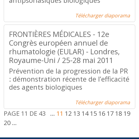
antipsoriasiques biologiques
Télécharger diaporama
FRONTIÈRES MÉDICALES - 12e
Congrès européen annuel de
rhumatologie (EULAR) - Londres,
Royaume-Uni / 25-28 mai 2011
Prévention de la progression de la PR
: démonstration récente de l’efficacité
des agents biologiques
Télécharger diaporama
PAGE 11 DE 43
...
11
12
13
14
15
16
17
18
19
20
...