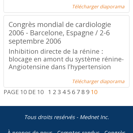
Télécharger diaporama
Congrès mondial de cardiologie
2006 - Barcelone, Espagne / 2-6
septembre 2006
Inhibition directe de la rénine :
blocage en amont du système rénine-
Angiotensine dans l’hypertension
Télécharger diaporama
PAGE 10 DE 10
1
2
3
4
5
6
7
8
9
10
Tous droits resérvés - Mednet Inc.
À propos de nous
Comptes rendus
Congrès