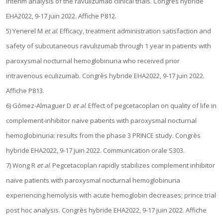
interim analysis of the ravulizumab clinical trials. Congrès hybride
EHA2022, 9-17 juin 2022. Affiche P812.
5) Yenerel M
et al
. Efficacy, treatment administration satisfaction and
safety of subcutaneous ravulizumab through 1 year in patients with
paroxysmal nocturnal hemoglobinuria who received prior
intravenous eculizumab. Congrès hybride EHA2022, 9-17 juin 2022.
Affiche P813.
6) Gómez-Almaguer D
et al
. Effect of pegcetacoplan on quality of life in
complement-inhibitor naïve patients with paroxysmal nocturnal
hemoglobinuria: results from the phase 3 PRINCE study. Congrès
hybride EHA2022, 9-17 juin 2022. Communication orale S303.
7) Wong R
et al
. Pegcetacoplan rapidly stabilizes complement inhibitor
naïve patients with paroxysmal nocturnal hemoglobinuria
experiencing hemolysis with acute hemoglobin decreases; prince trial
post hoc analysis. Congrès hybride EHA2022, 9-17 juin 2022. Affiche