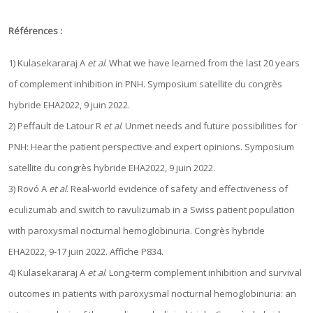
Références :
1) Kulasekararaj A
et al
. What we have learned from the last 20 years
of complement inhibition in PNH. Symposium satellite du congrès
hybride EHA2022, 9 juin 2022.
2) Peffault de Latour R
et al
. Unmet needs and future possibilities for
PNH: Hear the patient perspective and expert opinions. Symposium
satellite du congrès hybride EHA2022, 9 juin 2022.
3) Rovó A
et al
. Real-world evidence of safety and effectiveness of
eculizumab and switch to ravulizumab in a Swiss patient population
with paroxysmal nocturnal hemoglobinuria. Congrès hybride
EHA2022, 9-17 juin 2022. Affiche P834.
4) Kulasekararaj A
et al
. Long-term complement inhibition and survival
outcomes in patients with paroxysmal nocturnal hemoglobinuria: an