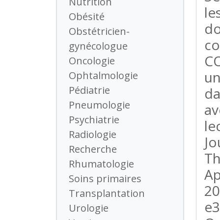
Nutrition
le
Obésité
d
Obstétricien-
co
gynécologue
CO
Oncologie
un
Ophtalmologie
Pédiatrie
da
Pneumologie
av
Psychiatrie
le
Radiologie
Jo
Recherche
Th
Rhumatologie
Ap
Soins primaires
20
Transplantation
e3
Urologie