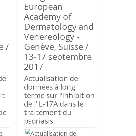
European
Academy of
Dermatology and
Venereology -
e /
Genève, Suisse /
13-17 septembre
2017
de
Actualisation de
données à long
it
terme sur l’inhibition
de l’IL-17A dans le
de
traitement du
psoriasis