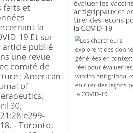
évaluer les vaccin
s faits et
antigrippaux et e
onnées
tirer des leçons p
ncernant la
la COVID-19
VID-19 Et sur
 article publié
ns une revue
ec comité de
cture : American
urnal of
erapeutics,
ril 30,
21:28:e299-
18. - Toronto,