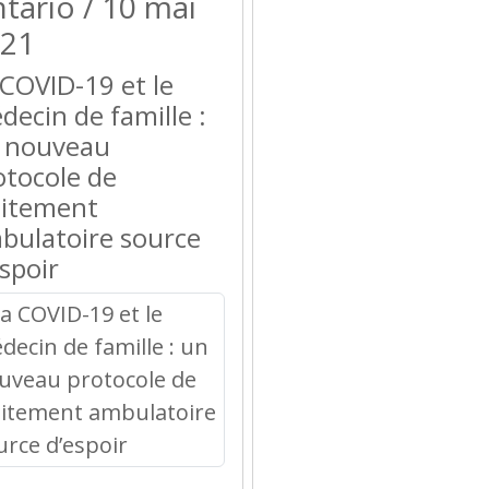
tario / 10 mai
21
 COVID-19 et le
decin de famille :
 nouveau
otocole de
aitement
bulatoire source
espoir