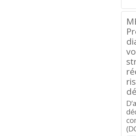
M
Pr
di
vo
st
ré
ri
dé
D’
dé
co
(D