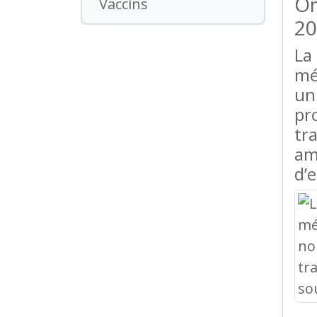
On
Vaccins
20
La
mé
un
pr
tr
am
d’