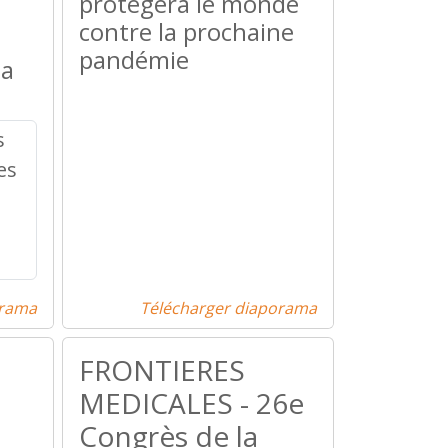
protégera le monde
contre la prochaine
pandémie
la
orama
Télécharger diaporama
FRONTIERES
MEDICALES - 26e
Congrès de la