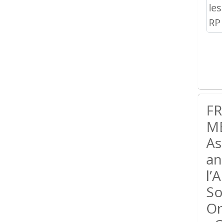
F
ME
As
an
l’
So
On