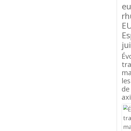
eu
rh
EU
Es
ju
Év
tr
ma
les
de
axi