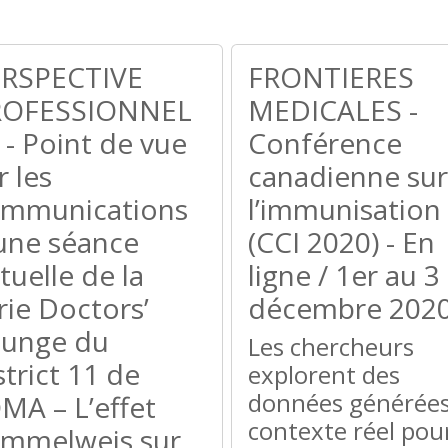
RSPECTIVE
FRONTIERES
ROFESSIONNEL
MEDICALES -
 - Point de vue
Conférence
r les
canadienne sur
mmunications
l’immunisation
une séance
(CCI 2020) - En
rtuelle de la
ligne / 1er au 3
rie Doctors’
décembre 202
unge du
Les chercheurs
strict 11 de
explorent des
données générées
OMA – L’effet
contexte réel pou
mmelweis sur