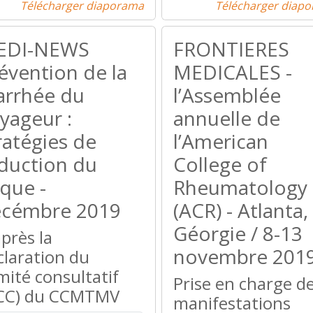
Télécharger diaporama
Télécharger diap
EDI-NEWS
FRONTIERES
évention de la
MEDICALES -
arrhée du
l’Assemblée
yageur :
annuelle de
ratégies de
l’American
duction du
College of
sque -
Rheumatology
cémbre 2019
(ACR) - Atlanta,
Géorgie / 8-13
après la
novembre 201
claration du
mité consultatif
Prise en charge d
CC) du CCMTMV
manifestations