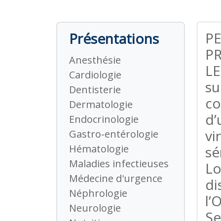
PE
Présentations
P
Anesthésie
LE
Cardiologie
su
Dentisterie
co
Dermatologie
d’
Endocrinologie
vi
Gastro-entérologie
Hématologie
sé
Maladies infectieuses
Lo
Médecine d'urgence
di
Néphrologie
l’
Neurologie
Se