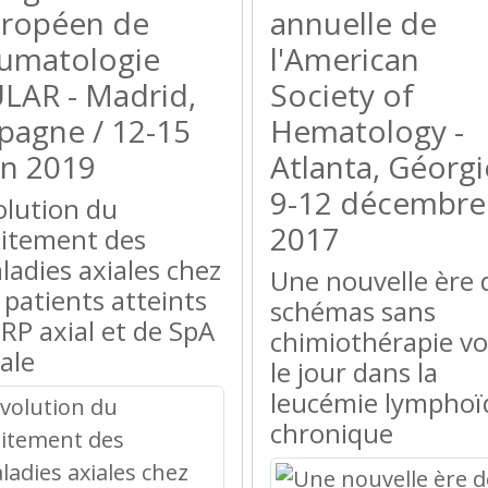
ropéen de
annuelle de
umatologie
l'American
LAR - Madrid,
Society of
pagne / 12-15
Hematology -
in 2019
Atlanta, Géorgi
9-12 décembre
olution du
2017
aitement des
ladies axiales chez
Une nouvelle ère 
 patients atteints
schémas sans
 RP axial et de SpA
chimiothérapie vo
ale
le jour dans la
leucémie lymphoï
chronique