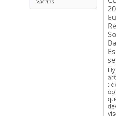
Co
Vaccins
20
Eu
Re
So
Ba
Es
se
Hy
ar
: 
op
qu
de
vi