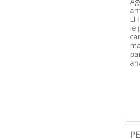
Ag
an
LH
le 
ca
ma
pa
an
PE