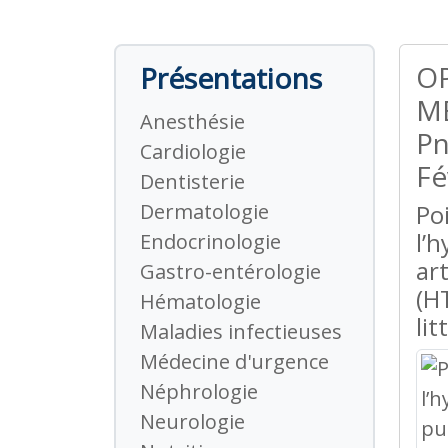
O
Présentations
MÉ
Anesthésie
Pn
Cardiologie
Fé
Dentisterie
Dermatologie
Po
l’
Endocrinologie
ar
Gastro-entérologie
(H
Hématologie
lit
Maladies infectieuses
Médecine d'urgence
Néphrologie
Neurologie