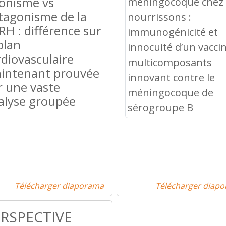
onisme vs
tagonisme de la
RH : différence sur
plan
rdiovasculaire
intenant prouvée
r une vaste
alyse groupée
Télécharger diaporama
Télécharger diap
RSPECTIVE