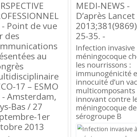
RSPECTIVE
MEDI-NEWS -
ROFESSIONNEL
D’après Lancet
 - Point de vue
2013;381(9869)
r des
25-35. -
mmunications
Infection invasive
ésentées au
méningocoque ch
les nourrissons :
ngrès
immunogénicité e
ltidisciplinaire
innocuité d’un vac
CO-17 – ESMO
multicomposants
 - Amsterdam,
innovant contre l
ys-Bas / 27
méningocoque de
ptembre-1er
sérogroupe B
tobre 2013