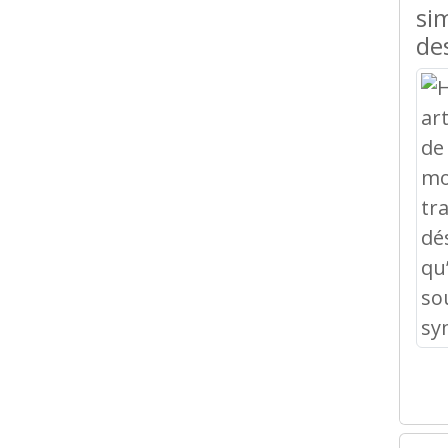
si
de