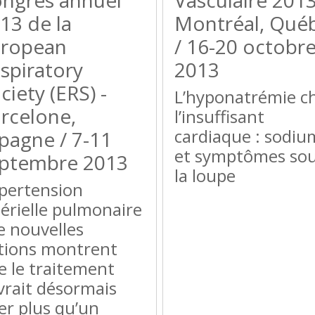
ngrès annuel
Vasculaire 2013
13 de la
Montréal, Qué
ropean
/ 16-20 octobr
spiratory
2013
ciety (ERS) -
L’hyponatrémie c
rcelone,
l’insuffisant
cardiaque : sodiu
pagne / 7-11
et symptômes so
ptembre 2013
la loupe
pertension
térielle pulmonaire
de nouvelles
tions montrent
e le traitement
vrait désormais
ser plus qu’un