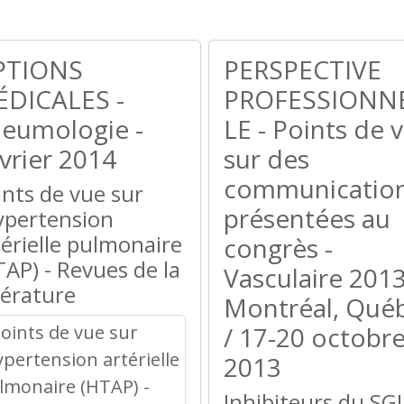
PTIONS
PERSPECTIVE
DICALES -
PROFESSIONN
eumologie -
LE - Points de 
vrier 2014
sur des
communicatio
ints de vue sur
présentées au
hypertension
térielle pulmonaire
congrès -
TAP) - Revues de la
Vasculaire 2013
térature
Montréal, Qué
/ 17-20 octobr
2013
Inhibiteurs du SG