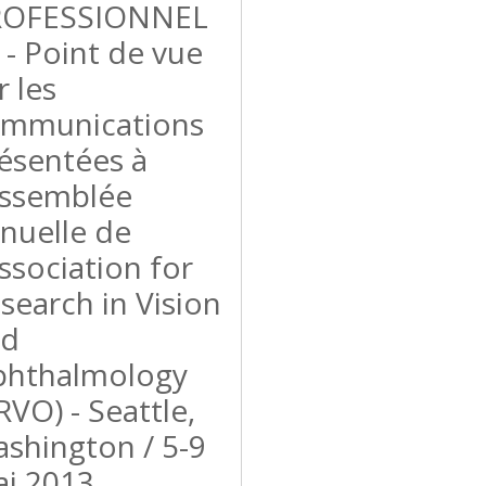
ROFESSIONNEL
 - Point de vue
r les
mmunications
ésentées à
Assemblée
nuelle de
Association for
search in Vision
nd
hthalmology
RVO) - Seattle,
shington / 5-9
i 2013