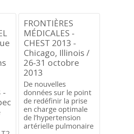
FRONTIÈRES
EL
MÉDICALES -
vue
CHEST 2013 -
Chicago, Illinois /
ns
26-31 octobre
2013
De nouvelles
 -
données sur le point
de redéfinir la prise
bec
en charge optimale
e
de l’hypertension
artérielle pulmonaire
LT2