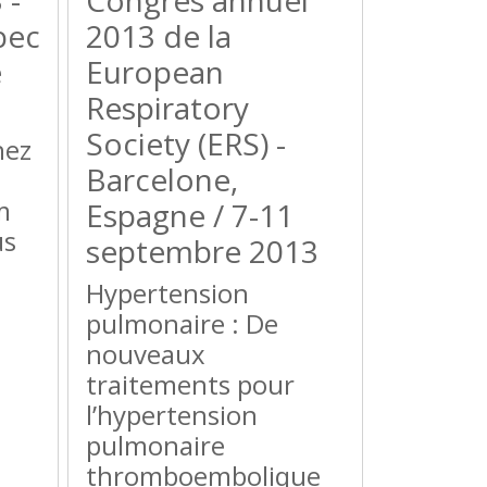
 -
Congrès annuel
bec
2013 de la
e
European
Respiratory
Society (ERS) -
hez
Barcelone,
m
Espagne / 7-11
us
septembre 2013
Hypertension
pulmonaire : De
nouveaux
traitements pour
l’hypertension
pulmonaire
thromboembolique