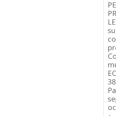
PE
P
LE
su
co
pr
Co
mu
EC
38
Pa
se
oc