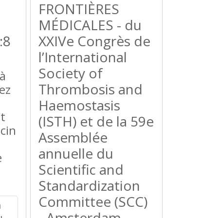
FRONTIÈRES
MÉDICALES - du
:8
XXIVe Congrès de
l’International
Society of
 à
Thrombosis and
ez
Haemostasis
t
(ISTH) et de la 59e
cin
Assemblée
annuelle du
e
Scientific and
Standardization
Committee (SCC)
- Amsterdam,