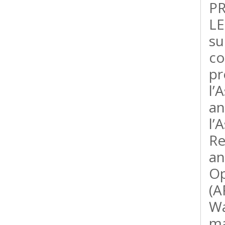
P
LE
su
co
pr
l’
an
l’
Re
a
Op
(A
Wa
ma