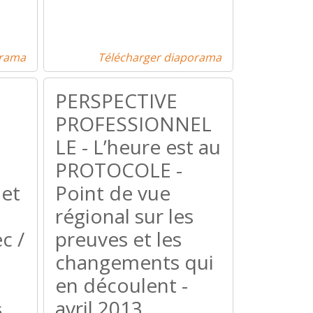
orama
Télécharger diaporama
PERSPECTIVE
PROFESSIONNEL
LE - L’heure est au
PROTOCOLE -
 et
Point de vue
régional sur les
c /
preuves et les
changements qui
en découlent -
avril 2013
s