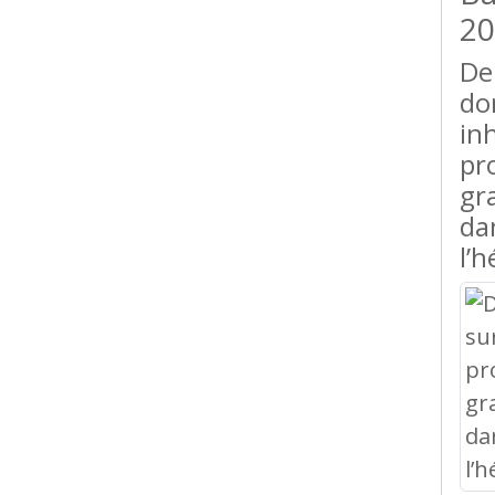
20
De
do
inh
pr
gr
da
l’h