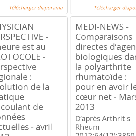
Télécharger diaporama
Télécharger diap
YSICIAN
MEDI-NEWS -
RSPECTIVE -
Comparaisons
heure est au
directes d’agen
ROTOCOLE -
biologiques da
rspective
la polyarthrite
gionale :
rhumatoïde :
olution de la
pour en avoir l
atique
cœur net - Mar
coulant de
2013
onnées
D’après Arthritis
ctuelles - avril
Rheum
2012;64(12):3850