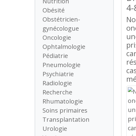
Nutrition
4-
Obésité
No
Obstétricien-
on
gynécologue
un
Oncologie
pr
Ophtalmologie
ca
Pédiatrie
rés
Pneumologie
ca
Psychiatrie
mé
Radiologie
Recherche
Rhumatologie
Soins primaires
Transplantation
Urologie