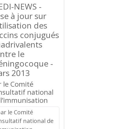
DI-NEWS -
se à jour sur
utilisation des
ccins conjugués
adrivalents
ntre le
ningocoque -
rs 2013
r le Comité
nsultatif national
 l’immunisation