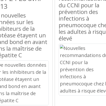
du CCNI pour la
13
prévention des
 nouvelles
infections à
nnées sur les
pneumocoque ch
ibiteurs de la
les adultes à risq
otéase étayent un
élevé
and bond en avant
ns la maîtrise de
épatite C