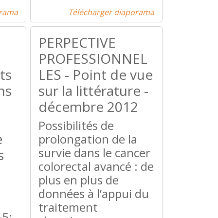
orama
Télécharger diaporama
PERPECTIVE
PROFESSIONNEL
ts
LES - Point de vue
ns
sur la littérature -
décembre 2012
Possibilités de
e
prolongation de la
survie dans le cancer
s
colorectal avancé : de
plus en plus de
données à l’appui du
traitement
-5;