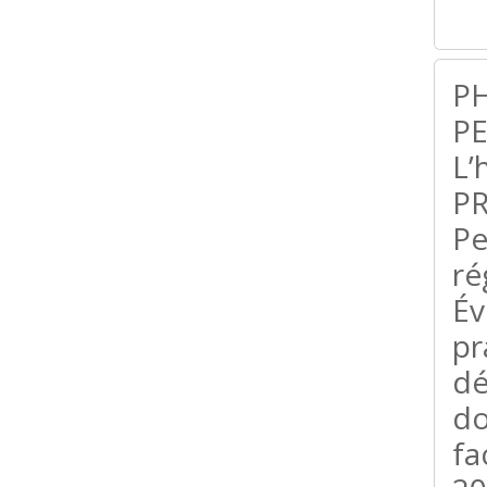
PH
PE
L’
P
Pe
ré
Év
pr
dé
d
fa