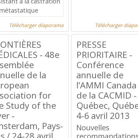
Télécharger diaporama
Télécharger diap
RONTIÈRES
PRESSE
DICALES - 48e
PRIORITAIRE -
semblée
Conférence
nuelle de la
annuelle de
ropean
l’AMMI Canada
sociation for
de la CACMID -
e Study of the
Québec, Québe
ver -
4-6 avril 2013
sterdam, Pays-
Nouvelles
s / 24-28 avril
recommandation