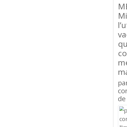
ME
Mi
l’
va
qu
co
mé
ma
pa
co
de