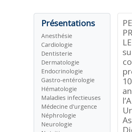
PE
Présentations
P
Anesthésie
LE
Cardiologie
su
Dentisterie
co
Dermatologie
pr
Endocrinologie
10
Gastro-entérologie
Hématologie
an
Maladies infectieuses
l’
Médecine d'urgence
Ur
Néphrologie
As
Neurologie
Di