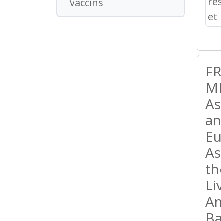
Vaccins
F
MÉ
As
an
Eu
As
th
Li
Am
Ba