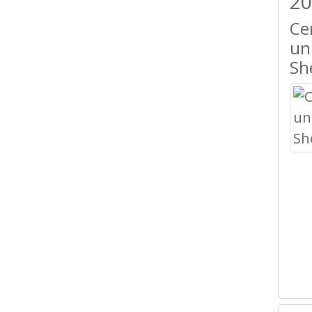
20
Ce
un
Sh