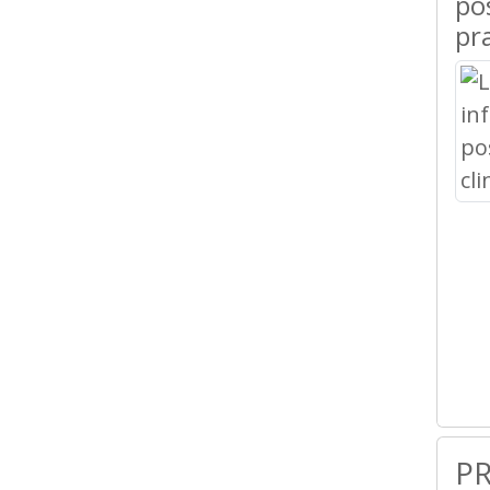
pos
pr
P