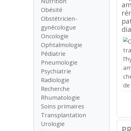
Nutrition
amé
Obésité
ré
Obstétricien-
pa
gynécologue
di
Oncologie
Ophtalmologie
Pédiatrie
Pneumologie
Psychiatrie
Radiologie
Recherche
Rhumatologie
Soins primaires
Transplantation
Urologie
P