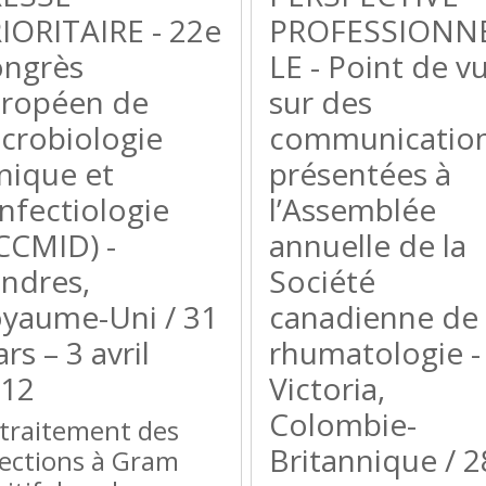
IORITAIRE - 22e
PROFESSIONN
ngrès
LE - Point de v
ropéen de
sur des
crobiologie
communicatio
inique et
présentées à
infectiologie
l’Assemblée
CCMID) -
annuelle de la
ndres,
Société
yaume-Uni / 31
canadienne de
rs – 3 avril
rhumatologie -
12
Victoria,
Colombie-
 traitement des
Britannique / 2
fections à Gram