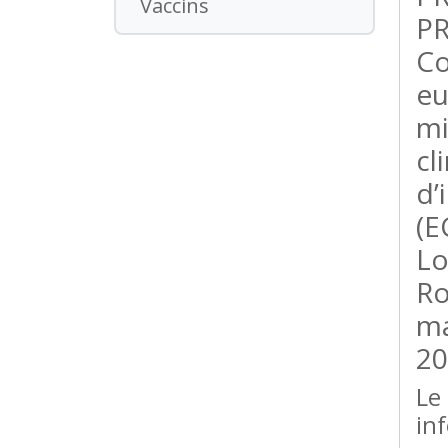
Vaccins
PR
Co
eu
mi
cl
d’
(E
Lo
Ro
ma
20
Le
in