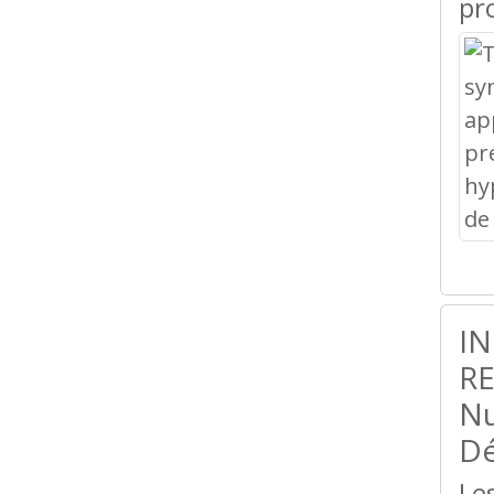
pr
IN
RE
Nu
Dé
Le