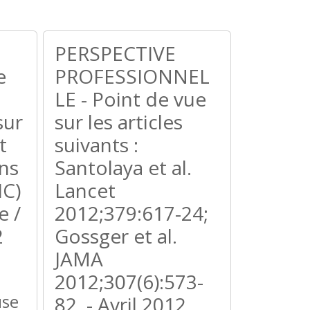
PERSPECTIVE
e
PROFESSIONNEL
LE - Point de vue
sur
sur les articles
t
suivants :
ns
Santolaya et al.
IC)
Lancet
e /
2012;379:617-24;
2
Gossger et al.
JAMA
2012;307(6):573-
use
82. - Avril 2012