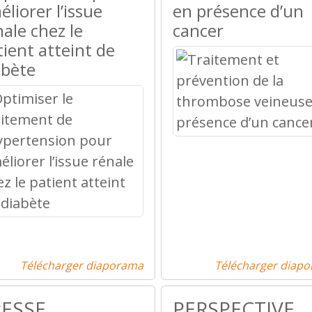
liorer l’issue
en présence d’un
nale chez le
cancer
tient atteint de
abète
Télécharger diaporama
Télécharger diap
RESSE
PERSPECTIVE