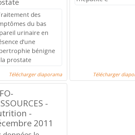
ostate
Télécharger diaporama
Télécharger diap
FO-
SSOURCES -
trition -
cembre 2011
s données le