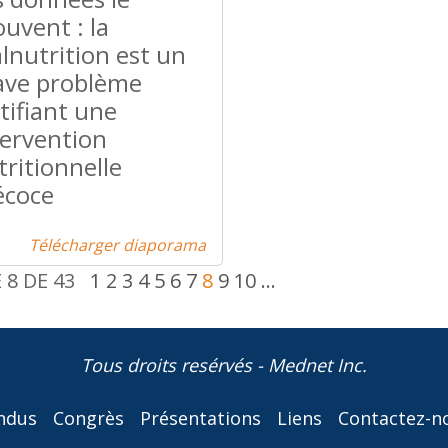
ouvent : la
lnutrition est un
ave problème
tifiant une
tervention
tritionnelle
écoce
Télécharger diaporama
 8 DE 43
1
2
3
4
5
6
7
8
9
10
...
Tous droits resérvés - Mednet Inc.
ndus
Congrès
Présentations
Liens
Contactez-n