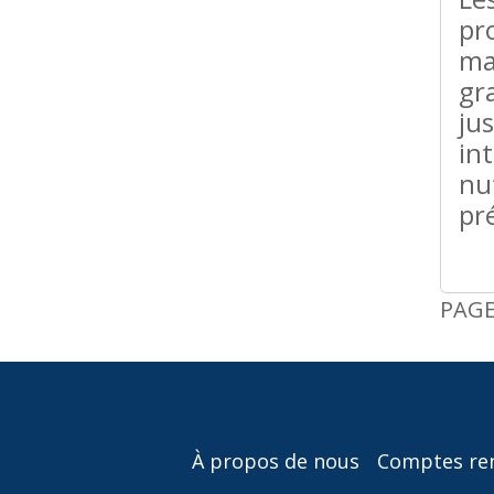
pr
ma
gr
jus
in
nu
pr
PAGE
À propos de nous
Comptes re