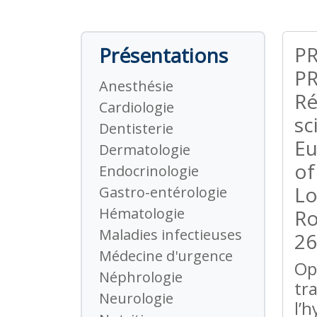
P
Présentations
PR
Anesthésie
Ré
Cardiologie
sc
Dentisterie
Eu
Dermatologie
of
Endocrinologie
Lo
Gastro-entérologie
Hématologie
Ro
Maladies infectieuses
26
Médecine d'urgence
Op
Néphrologie
tr
Neurologie
l’