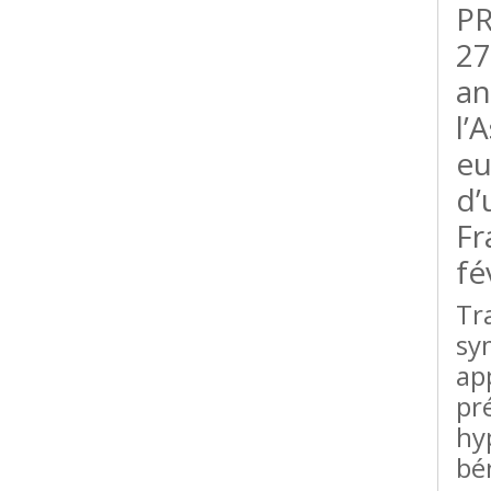
PR
27
an
l’
e
d’
Fr
fé
Tr
sy
ap
pr
hy
bé