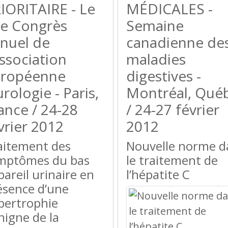
IORITAIRE - Le
MÉDICALES -
e Congrès
Semaine
nuel de
canadienne de
Association
maladies
uropéenne
digestives -
urologie - Paris,
Montréal, Qué
ance / 24-28
/ 24-27 février
vrier 2012
2012
aitement des
Nouvelle norme d
mptômes du bas
le traitement de
pareil urinaire en
l’hépatite C
ésence d’une
pertrophie
nigne de la