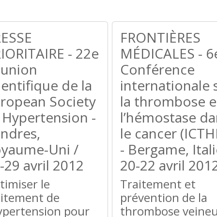
RESSE
FRONTIÈRES
IORITAIRE - 22e
MÉDICALES - 6
union
Conférence
ientifique de la
internationale 
ropean Society
la thrombose e
 Hypertension -
l’hémostase da
ndres,
le cancer (ICTH
yaume-Uni /
- Bergame, Itali
-29 avril 2012
20-22 avril 201
timiser le
Traitement et
aitement de
prévention de la
hypertension pour
thrombose veine